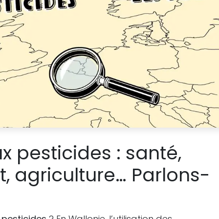
x pesticides : santé,
 agriculture… Parlons-
 pesticides
? En Wallonie, l’utilisation des