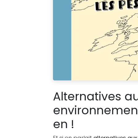
Alternatives au
environnement,
en !
Et si on parlait
alternatives aux