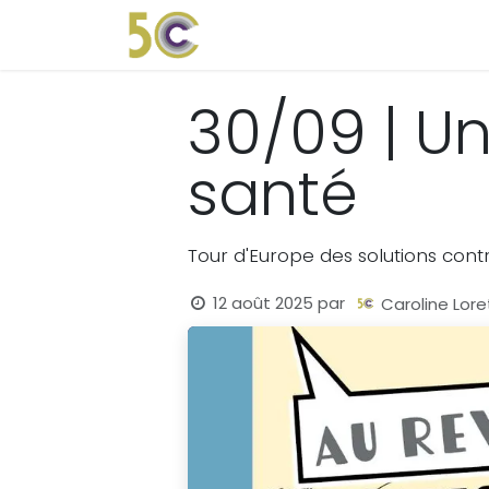
Se rendre au contenu
Accueil
Le Collectif
Agen
30/09 | U
santé
Tour d'Europe des solutions contr
12 août 2025
par
Caroline Lore