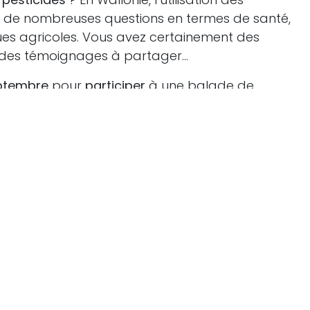
e de nombreuses questions en termes de santé,
es agricoles. Vous avez certainement des
 des témoignages à partager...
ptembre
pour
participer
à une balade de
 et en fanfare
" de Namur à Gembloux, pour
en circuit court et/ou pour assister à une
Table
nce de
Anne-Catherine Dalcq
-Ministre wallonne
eters
- Ministre wallon de la Santé et de
Pissoort
- chargée de plaidoyer pesticideschez
r les journalistes de
TCHAK
sur base de questions
ées – entre le 1er et le 15 septembre - lors d’une
.
ébat !
aire
sera ouverte du
1er au 15 septembre
pour