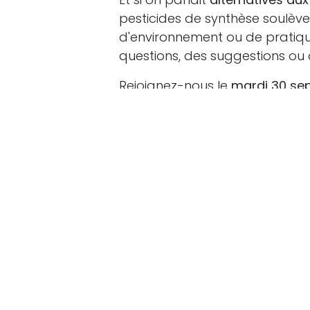
pesticides de synthèse soulèv
d'environnement ou de pratiqu
questions, des suggestions ou
Rejoignez-nous le
mardi 30 se
mobilisation citoyenne "
à vélo️
déguster de délicieux produits 
ronde exceptionnelle
en prése
de l'Agriculture, de
Yves Coppi
l’Environnement et de
Virginie 
Nature & Progrès, et animée pa
qui seront préalablement récolt
grande
consultation populaire
🗣
Vos questions au cœur du d
Une
grande consultation popul