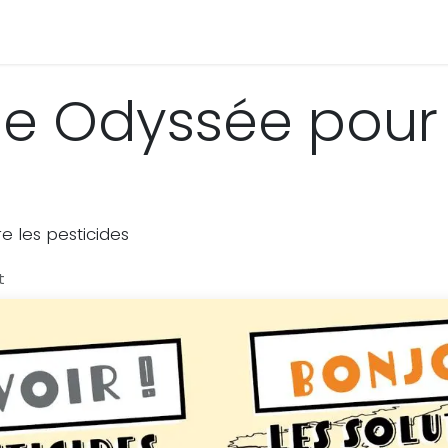
da
Actualités
Espace membres
ne Odyssée pour
e les pesticides
t